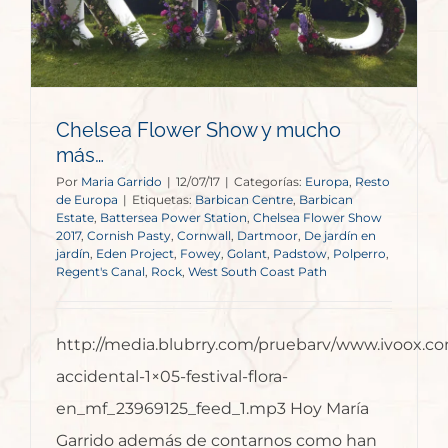
Chelsea Flower Show y mucho
más…
Por
Maria Garrido
|
12/07/17
|
Categorías:
Europa
,
Resto
de Europa
|
Etiquetas:
Barbican Centre
,
Barbican
Estate
,
Battersea Power Station
,
Chelsea Flower Show
2017
,
Cornish Pasty
,
Cornwall
,
Dartmoor
,
De jardín en
jardín
,
Eden Project
,
Fowey
,
Golant
,
Padstow
,
Polperro
,
Regent's Canal
,
Rock
,
West South Coast Path
http://media.blubrry.com/pruebarv/www.ivoox.co
accidental-1×05-festival-flora-
en_mf_23969125_feed_1.mp3 Hoy María
Garrido además de contarnos como han