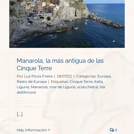
Manarola, la más antigua de las
Cinque Terre
Por
Luz Picos Freire
|
28/07/22
|
Categorías:
Europa
,
Resto de Europa
|
Etiquetas:
Cinque Terre
,
italia
,
Liguria
,
Manarola
,
mar de Liguria
,
sciacchetrà
,
Via
dell'Amore
[…]
Más información
0