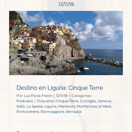
12/11/18
e
Destino en Liguria: Cinque Terre
Por
Luz Picos Freire
|
12/11/18
|
Categorías:
Podcasts
|
Etiquetas:
Cinque Terre
,
Corniglia
,
Genova
,
italia
,
La Spezia
,
Liguria
,
Manarola
,
Monterroso al Mare
,
Portovenere
,
Riomaggiore
,
Vernazza