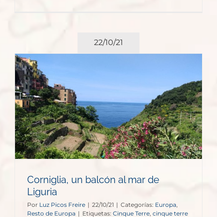
22/10/21
Corniglia, un balcón al mar de
Liguria
Por
Luz Picos Freire
|
22/10/21
|
Categorías:
Europa
,
Resto de Europa
|
Etiquetas:
Cinque Terre
,
cinque terre