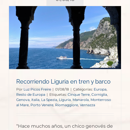
Recorriendo Liguria en tren y barco
Por
Luz Picos Freire
|
01/08/18
|
Categorías:
Europa
,
Resto de Europa
|
Etiquetas:
Cinque Terre
,
Corniglia
,
Genova
,
italia
,
La Spezia
,
Liguria
,
Manarola
,
Monterroso
al Mare
,
Porto Venere
,
Riomaggiore
,
Vernazza
“Hace muchos años, un chico genovés de