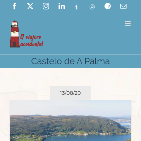
Saltar
Facebook
X
Instagram
LinkedIn
Ivoox
ITunes
Spotify
Corre
elect
al
contenido
Castelo de A Palma
13/08/20