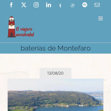
Saltar
Facebook
X
Instagram
LinkedIn
Ivoox
ITunes
Spotify
Corre
elect
al
contenido
baterías de Montefaro
13/08/20