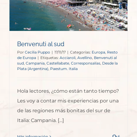
Benvenuti al sud
Por
Cecilia Puppo
|
17/11/17
|
Categorías:
Europa
,
Resto
de Europa
|
Etiquetas:
Acciaroli
,
Avellino
,
Benvenuti al
sud
,
Campania
,
Castellabate
,
Corresponsalías
,
Desde la
Plata (Argentina)
,
Paestum. Italia
Hola lectores, ¿cómo están tanto tiempo?
Les voy a contar mis experiencias por una
de las regiones más bonitas del sur de
Italia: Campania. […]
Más información
6