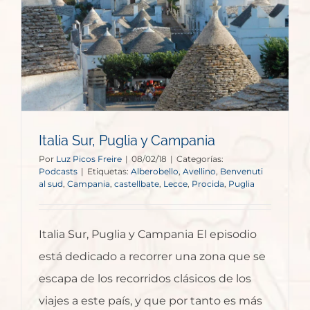
Italia Sur, Puglia y Campania
Por
Luz Picos Freire
|
08/02/18
|
Categorías:
Podcasts
|
Etiquetas:
Alberobello
,
Avellino
,
Benvenuti
al sud
,
Campania
,
castellbate
,
Lecce
,
Procida
,
Puglia
Italia Sur, Puglia y Campania El episodio
está dedicado a recorrer una zona que se
escapa de los recorridos clásicos de los
viajes a este país, y que por tanto es más