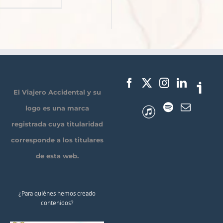
El Viajero Accidental y su
logo es una marca
registrada cuya titularidad
corresponde a los titulares
de esta web.
¿Para quiénes hemos creado
contenidos?