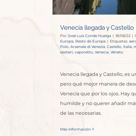
Venecia llegada y Castello
Por
José Luis Conde Huelga
|
18/08/22
|
Europa
,
Resto de Europa
|
Etiquetas:
aer
Polo
,
Arsenale di Venezia
,
Castello
,
italia
,
m
sestieri
,
vaporetto
,
Venecia
,
Véneto
Venecia llegada y Castello, es u
pero qué mejor manera de desc
Venecia que por los ojos. Hay q
humilde y no querer añadir má
de las necesarias.
Más información