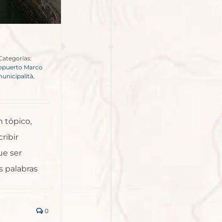
Categorías:
opuerto Marco
unicipalità
,
n tópico,
ribir
ue ser
s palabras
0