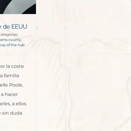
te de EEUU
Categorías:
ams county
,
top of the hub
or la coste
a familia
elle Poole,
 a hacer
rles, a ellos
e sin duda