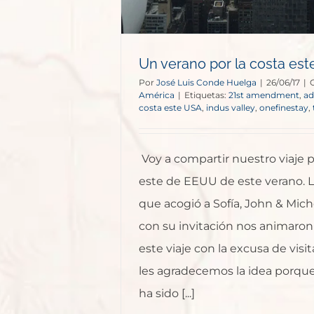
Un verano por la costa es
Por
José Luis Conde Huelga
|
26/06/17
|
América
|
Etiquetas:
21st amendment
,
ad
costa este USA
,
indus valley
,
onefinestay
,
Voy a compartir nuestro viaje p
este de EEUU de este verano. L
que acogió a Sofía, John & Mich
con su invitación nos animaron
este viaje con la excusa de visita
les agradecemos la idea porqu
ha sido [...]