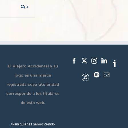
0
El Viajero Accidental y su
logo es una marca
registrada cuya titularidad
corresponde a los titulares
de esta web.
¿Para quiénes hemos creado