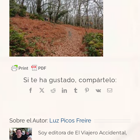
Si te ha gustado, compártelo:
Facebook
X
Reddit
LinkedIn
Tumblr
Pinterest
Vk
Correo
electrónico
Sobre el Autor:
Luz Picos Freire
Soy editora de El Viajero Accidental,