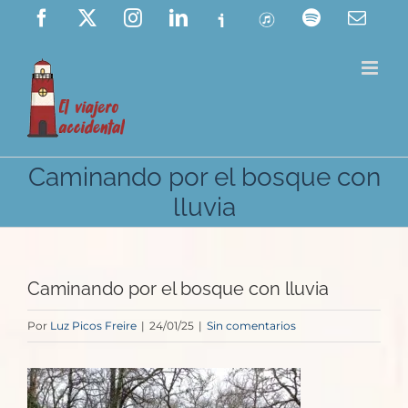
Saltar
Facebook
X
Instagram
LinkedIn
Ivoox
ITunes
Spotify
Corre
elect
al
contenido
Caminando por el bosque con
lluvia
Caminando por el bosque con lluvia
Por
Luz Picos Freire
|
24/01/25
|
Sin comentarios