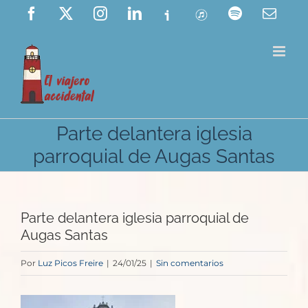
Saltar
Facebook
X
Instagram
LinkedIn
Ivoox
ITunes
Spotify
Corre
elect
al
contenido
Parte delantera iglesia
parroquial de Augas Santas
Parte delantera iglesia parroquial de
Augas Santas
Por
Luz Picos Freire
|
24/01/25
|
Sin comentarios