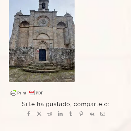
Si te ha gustado, compártelo:
Facebook
X
Reddit
LinkedIn
Tumblr
Pinterest
Vk
Correo
electrónico