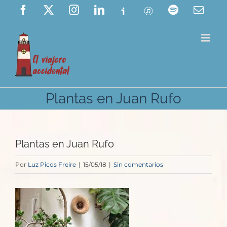
Saltar
Facebook
X
Instagram
LinkedIn
Ivoox
ITunes
Spotify
Corre
elect
al
contenido
Plantas en Juan Rufo
Plantas en Juan Rufo
Por
Luz Picos Freire
|
15/05/18
|
Sin comentarios