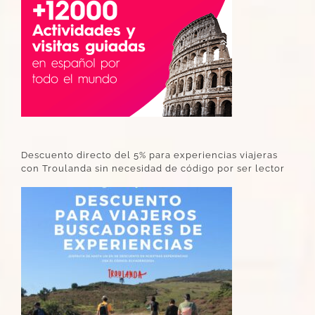
Descuento directo del 5% para experiencias viajeras
con Troulanda sin necesidad de código por ser lector