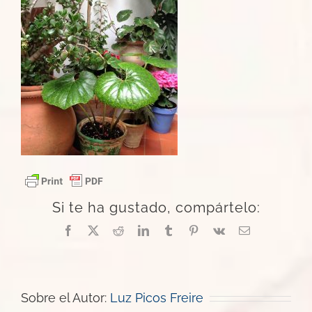
Si te ha gustado, compártelo:
Facebook
X
Reddit
LinkedIn
Tumblr
Pinterest
Vk
Correo
electrónico
Sobre el Autor:
Luz Picos Freire