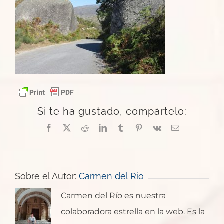
Si te ha gustado, compártelo:
Facebook
X
Reddit
LinkedIn
Tumblr
Pinterest
Vk
Correo
electrónico
Sobre el Autor:
Carmen del Rio
Carmen del Río es nuestra
colaboradora estrella en la web. Es la