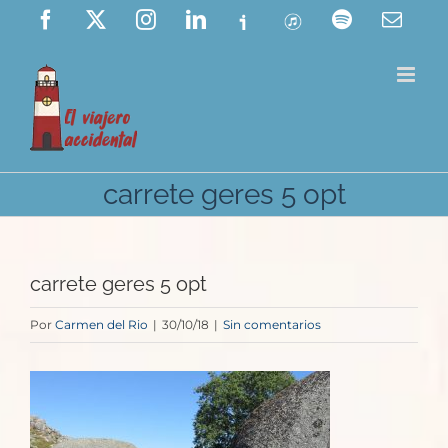
Saltar
Facebook
X
Instagram
LinkedIn
Ivoox
ITunes
Spotify
Corre
elect
al
contenido
carrete geres 5 opt
carrete geres 5 opt
Por
Carmen del Rio
|
30/10/18
|
Sin comentarios