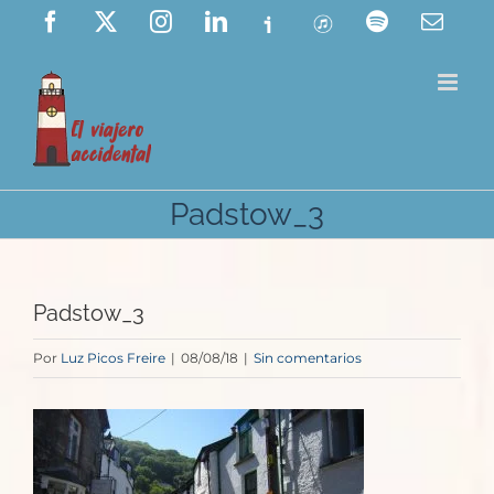
Saltar
Facebook
X
Instagram
LinkedIn
Ivoox
ITunes
Spotify
Corre
elect
al
contenido
Padstow_3
Padstow_3
Por
Luz Picos Freire
|
08/08/18
|
Sin comentarios