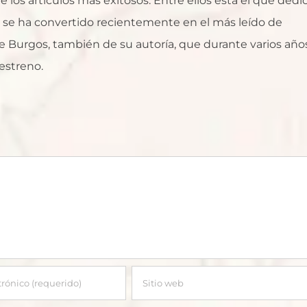
 los artículos más exitosos. Entre ellos está el que dedi
ue se ha convertido recientemente en el más leído de
 Burgos, también de su autoría, que durante varios año
estreno.