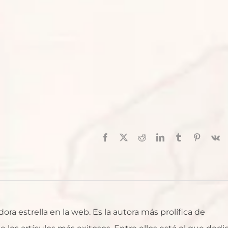
Facebook
X
Reddit
LinkedIn
Tumblr
Pinterest
V
ra estrella en la web. Es la autora más prolífica de