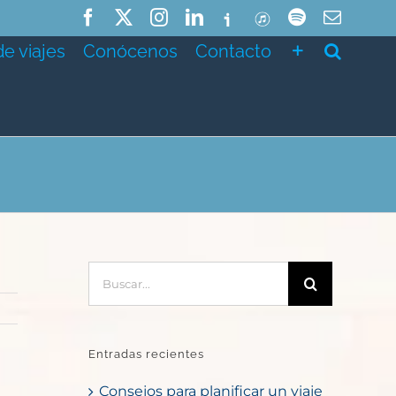
Facebook
X
Instagram
LinkedIn
Ivoox
ITunes
Spotify
Correo
electró
de viajes
Conócenos
Contacto
Buscar:
Entradas recientes
Consejos para planificar un viaje