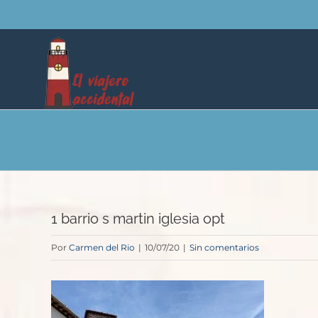
Saltar
al
contenido
1 barrio s martin iglesia opt
Por
Carmen del Rio
|
10/07/20
|
Sin comentarios