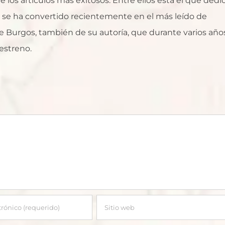
 los artículos más exitosos. Entre ellos está el que dedi
ue se ha convertido recientemente en el más leído de
 Burgos, también de su autoría, que durante varios año
estreno.