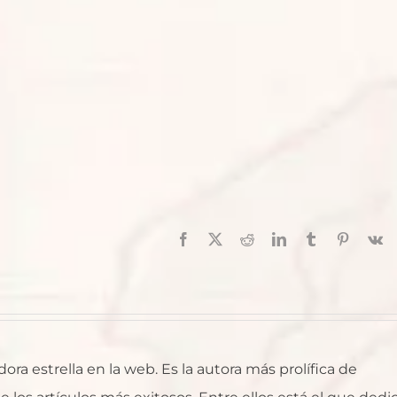
Facebook
X
Reddit
LinkedIn
Tumblr
Pinterest
V
ra estrella en la web. Es la autora más prolífica de