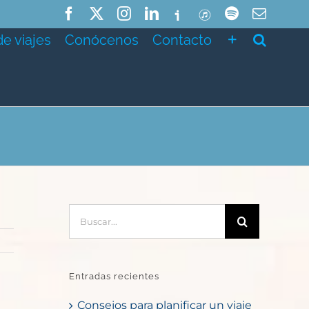
Facebook
X
Instagram
LinkedIn
Ivoox
ITunes
Spotify
Correo
electró
de viajes
Conócenos
Contacto
Buscar:
Entradas recientes
Consejos para planificar un viaje