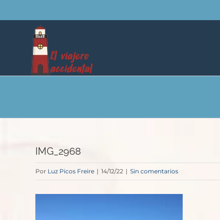
Saltar
al
contenido
IMG_2968
Por
Luz Picos Freire
|
14/12/22
|
Sin comentarios