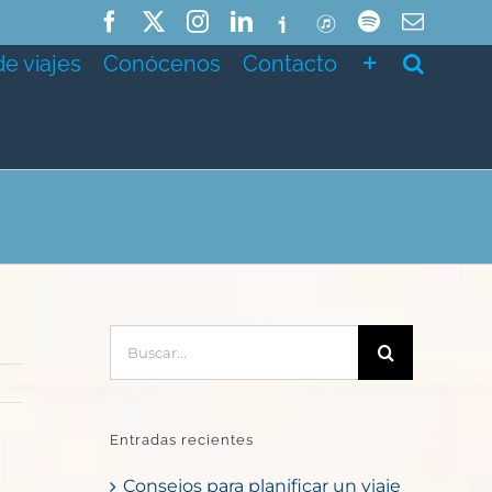
Facebook
X
Instagram
LinkedIn
Ivoox
ITunes
Spotify
Correo
electró
de viajes
Conócenos
Contacto
Buscar:
Entradas recientes
Consejos para planificar un viaje