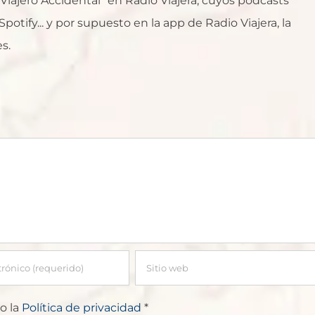
l Viajero Accidental" en Radio Viajera, cuyos podcasts
otify... y por supuesto en la app de Radio Viajera, la
s.
o la
Política de privacidad
*