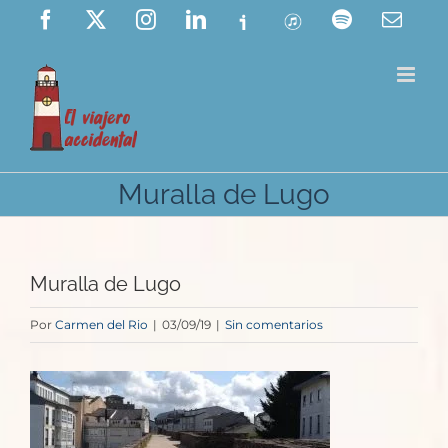
Saltar
Facebook
X
Instagram
LinkedIn
Ivoox
ITunes
Spotify
Corre
elect
al
contenido
Muralla de Lugo
Muralla de Lugo
Por
Carmen del Rio
|
03/09/19
|
Sin comentarios