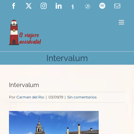
Saltar
Facebook
X
Instagram
LinkedIn
Ivoox
ITunes
Spotify
Corre
elect
al
contenido
Intervalum
Intervalum
Por
Carmen del Rio
|
03/09/19
|
Sin comentarios