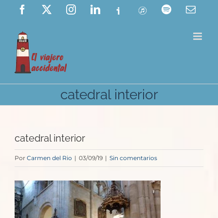
Saltar
Facebook
X
Instagram
LinkedIn
Ivoox
ITunes
Spotify
Corre
elect
al
contenido
catedral interior
catedral interior
Por
Carmen del Rio
|
03/09/19
|
Sin comentarios