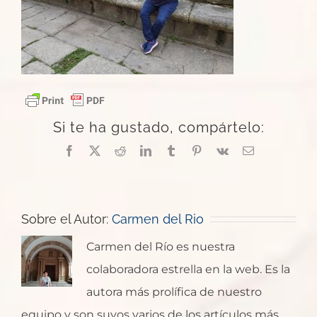
Si te ha gustado, compártelo:
Facebook
X
Reddit
LinkedIn
Tumblr
Pinterest
Vk
Correo
electrónico
Sobre el Autor:
Carmen del Rio
Carmen del Río es nuestra
colaboradora estrella en la web. Es la
autora más prolífica de nuestro
equipo y son suyos varios de los artículos más