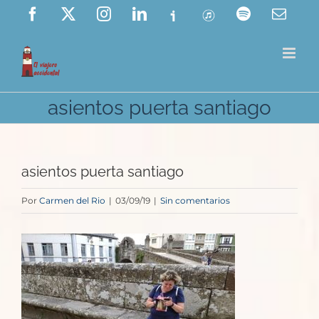
Saltar
Facebook
X
Instagram
LinkedIn
Ivoox
ITunes
Spotify
Corre
elect
al
contenido
asientos puerta santiago
asientos puerta santiago
Por
Carmen del Rio
|
03/09/19
|
Sin comentarios