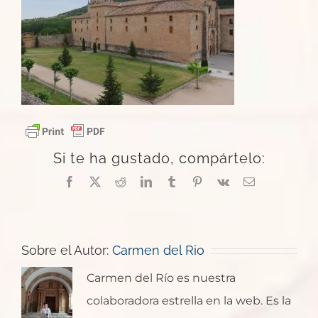
Si te ha gustado, compártelo:
Facebook
X
Reddit
LinkedIn
Tumblr
Pinterest
Vk
Correo
electrónico
Sobre el Autor:
Carmen del Rio
Carmen del Río es nuestra
colaboradora estrella en la web. Es la