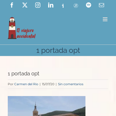
Saltar
Facebook
X
Instagram
LinkedIn
Ivoox
ITunes
Spotify
Corre
elect
al
contenido
1 portada opt
1 portada opt
Por
Carmen del Rio
|
15/07/20
|
Sin comentarios