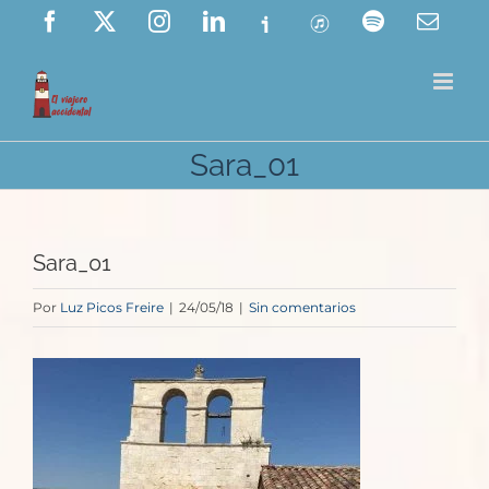
Saltar
Facebook
X
Instagram
LinkedIn
Ivoox
ITunes
Spotify
Corre
elect
al
contenido
Sara_01
Sara_01
Por
Luz Picos Freire
|
24/05/18
|
Sin comentarios