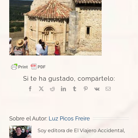
Si te ha gustado, compártelo:
Facebook
X
Reddit
LinkedIn
Tumblr
Pinterest
Vk
Correo
electrónico
Sobre el Autor:
Luz Picos Freire
Soy editora de El Viajero Accidental,