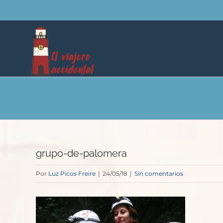
Saltar
al
contenido
grupo-de-palomera
Por
Luz Picos Freire
|
24/05/18
|
Sin comentarios