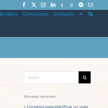
Facebook
X
Instagram
LinkedIn
Ivoox
ITunes
Spotify
Correo
electró
de viajes
Conócenos
Contacto
Buscar:
Entradas recientes
Consejos para planificar un viaje