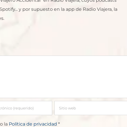
l Viajero Accidental" en Radio Viajera, cuyos podcasts
otify... y por supuesto en la app de Radio Viajera, la
s.
o la
Política de privacidad
*