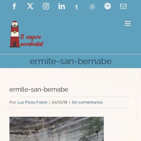
Saltar
Facebook
X
Instagram
LinkedIn
Ivoox
ITunes
Spotify
Corre
elect
al
contenido
ermite-san-bernabe
ermite-san-bernabe
Por
Luz Picos Freire
|
24/05/18
|
Sin comentarios