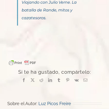
Viajando con Julio Verne. La
batalla de Rande, mitos y
cazatesoros.
Si te ha gustado, compártelo:
Facebook
X
Reddit
LinkedIn
Tumblr
Pinterest
Vk
Correo
electrónico
Sobre el Autor:
Luz Picos Freire