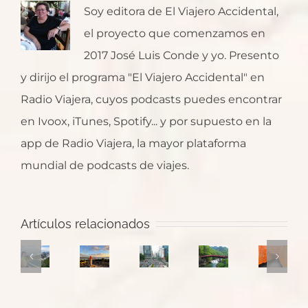
Soy editora de El Viajero Accidental,
el proyecto que comenzamos en
2017 José Luis Conde y yo. Presento
y dirijo el programa "El Viajero Accidental" en
Radio Viajera, cuyos podcasts puedes encontrar
en Ivoox, iTunes, Spotify... y por supuesto en la
app de Radio Viajera, la mayor plataforma
mundial de podcasts de viajes.
Japón:
Ruta
Kyoto,
Artículos relacionados
para
Un
Japón:
Japón:
templos
un
Salto
Tokio
Hiroshima
de
primer
a
y
y
Nara
viaje
Galicia
templos
Valle
y