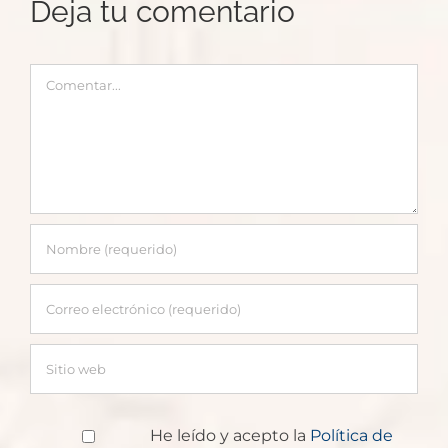
Deja tu comentario
a
con
de
de
santuario
Brasil
María
Nikko
Kiso
Fushimi
con
Rubio
Comentar
Inari-
Brasileristas
Taisha
He leído y acepto la
Política de