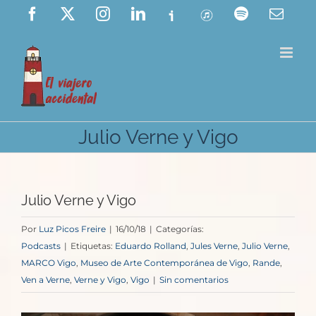
Saltar
Facebook
X
Instagram
LinkedIn
Ivoox
ITunes
Spotify
Corre
elect
al
contenido
Julio Verne y Vigo
Julio Verne y Vigo
Por
Luz Picos Freire
|
16/10/18
|
Categorías:
Podcasts
|
Etiquetas:
Eduardo Rolland
,
Jules Verne
,
Julio Verne
,
MARCO Vigo
,
Museo de Arte Contemporánea de Vigo
,
Rande
,
Ven a Verne
,
Verne y Vigo
,
Vigo
|
Sin comentarios