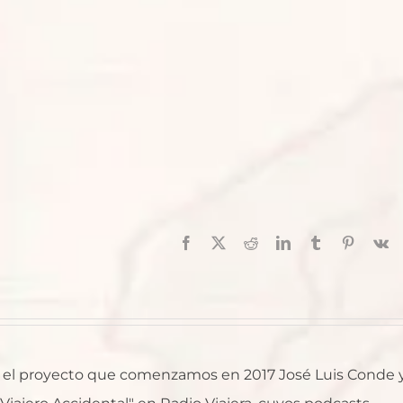
Facebook
X
Reddit
LinkedIn
Tumblr
Pinterest
V
al, el proyecto que comenzamos en 2017 José Luis Conde 