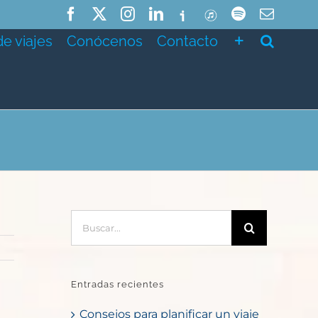
Facebook
X
Instagram
LinkedIn
Ivoox
ITunes
Spotify
Correo
electró
de viajes
Conócenos
Contacto
Buscar:
Entradas recientes
Consejos para planificar un viaje