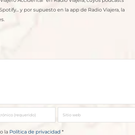
l Viajero Accidental" en Radio Viajera, cuyos podcasts
otify... y por supuesto en la app de Radio Viajera, la
s.
o la
Política de privacidad
*