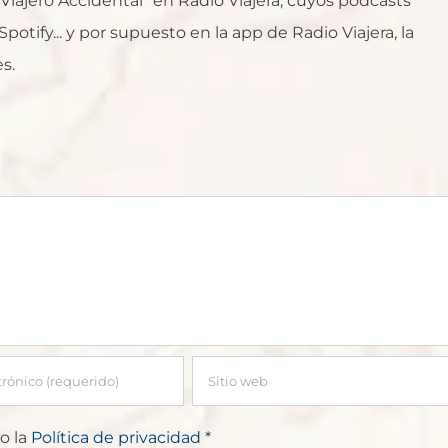
l Viajero Accidental" en Radio Viajera, cuyos podcasts
otify... y por supuesto en la app de Radio Viajera, la
s.
o la
Política de privacidad
*