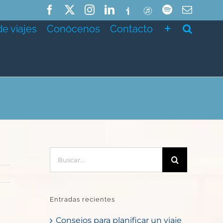
Facebook
X
Instagram
LinkedIn
Ivoox
ITunes
Spotify
Correo
electró
de viajes
Conócenos
Contacto
Buscar:
Entradas recientes
Consejos para planificar un viaje