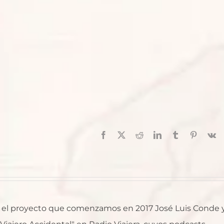
Facebook
X
Reddit
LinkedIn
Tumblr
Pinterest
V
al, el proyecto que comenzamos en 2017 José Luis Conde 