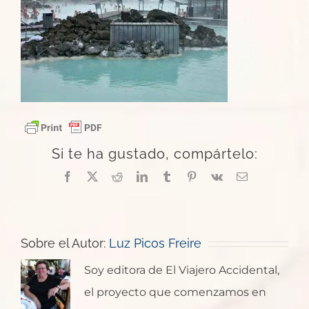
Si te ha gustado, compártelo:
Facebook
X
Reddit
LinkedIn
Tumblr
Pinterest
Vk
Correo
electrónico
Sobre el Autor:
Luz Picos Freire
Soy editora de El Viajero Accidental,
el proyecto que comenzamos en