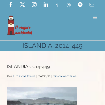
Saltar
Facebook
X
Instagram
LinkedIn
Ivoox
ITunes
Spotify
Corre
elect
al
contenido
ISLANDIA-2014-449
ISLANDIA-2014-449
Por
Luz Picos Freire
|
24/05/18
|
Sin comentarios