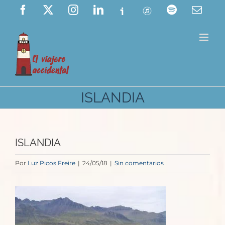
Saltar
Facebook
X
Instagram
LinkedIn
Ivoox
ITunes
Spotify
Corre
elect
al
contenido
ISLANDIA
ISLANDIA
Por
Luz Picos Freire
|
24/05/18
|
Sin comentarios