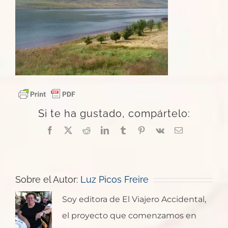
Si te ha gustado, compártelo:
Facebook
X
Reddit
LinkedIn
Tumblr
Pinterest
Vk
Correo
electrónico
Sobre el Autor:
Luz Picos Freire
Soy editora de El Viajero Accidental,
el proyecto que comenzamos en