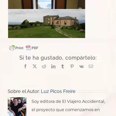
Si te ha gustado, compártelo:
Facebook
X
Reddit
LinkedIn
Tumblr
Pinterest
Vk
Correo
electrónico
Sobre el Autor:
Luz Picos Freire
Soy editora de El Viajero Accidental,
el proyecto que comenzamos en