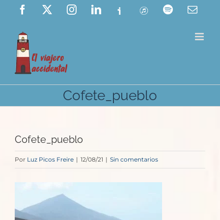
Saltar
Facebook
X
Instagram
LinkedIn
Ivoox
ITunes
Spotify
Corre
elect
al
contenido
Cofete_pueblo
Cofete_pueblo
Por
Luz Picos Freire
|
12/08/21
|
Sin comentarios