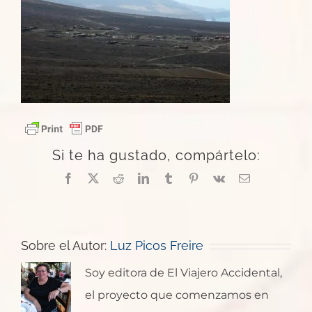
Si te ha gustado, compártelo:
Facebook
X
Reddit
LinkedIn
Tumblr
Pinterest
Vk
Correo
electrónico
Sobre el Autor:
Luz Picos Freire
Soy editora de El Viajero Accidental,
el proyecto que comenzamos en