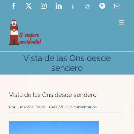
Saltar
Facebook
X
Instagram
LinkedIn
Ivoox
ITunes
Spotify
Corre
elect
al
contenido
Vista de las Ons desde
sendero
Vista de las Ons desde sendero
Por
Luz Picos Freire
|
04/10/21
|
Sin comentarios