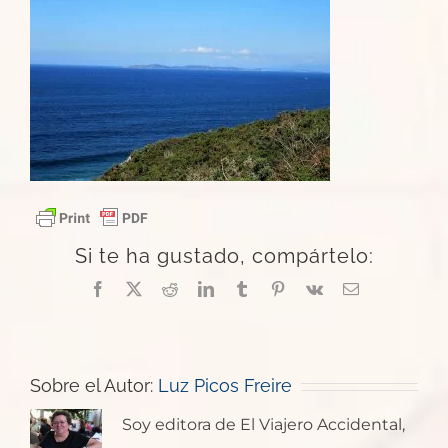
Si te ha gustado, compártelo:
Facebook
X
Reddit
LinkedIn
Tumblr
Pinterest
Vk
Correo
electrónico
Sobre el Autor:
Luz Picos Freire
Soy editora de El Viajero Accidental,