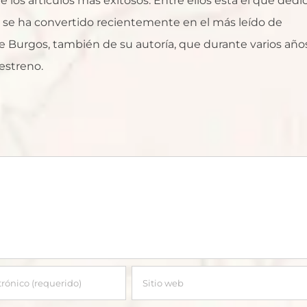
 los artículos más exitosos. Entre ellos está el que dedi
ue se ha convertido recientemente en el más leído de
 Burgos, también de su autoría, que durante varios año
estreno.