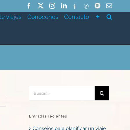
Facebook
X
Instagram
LinkedIn
Ivoox
ITunes
Spotify
Correo
electró
de viajes
Conócenos
Contacto
Buscar:
Entradas recientes
Consejos para planificar un viaje