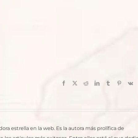
Facebook
X
Reddit
LinkedIn
Tumblr
Pinterest
V
ra estrella en la web. Es la autora más prolífica de