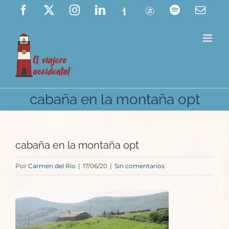
Saltar
Facebook
X
Instagram
LinkedIn
Ivoox
ITunes
Spotify
Corre
elect
al
contenido
cabaña en la montaña opt
cabaña en la montaña opt
Por
Carmen del Rio
|
17/06/20
|
Sin comentarios