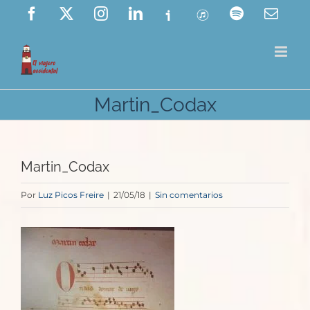
Saltar
Facebook
X
Instagram
LinkedIn
Ivoox
ITunes
Spotify
Corre
elect
al
contenido
Martin_Codax
Martin_Codax
Por
Luz Picos Freire
|
21/05/18
|
Sin comentarios