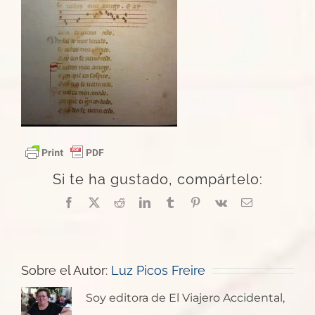
Si te ha gustado, compártelo:
Facebook
X
Reddit
LinkedIn
Tumblr
Pinterest
Vk
Correo
electrónico
Sobre el Autor:
Luz Picos Freire
Soy editora de El Viajero Accidental,