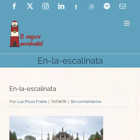
Saltar
Facebook
X
Instagram
LinkedIn
Ivoox
ITunes
Spotify
Corre
elect
al
contenido
En-la-escalinata
En-la-escalinata
Por
Luz Picos Freire
|
10/08/18
|
Sin comentarios