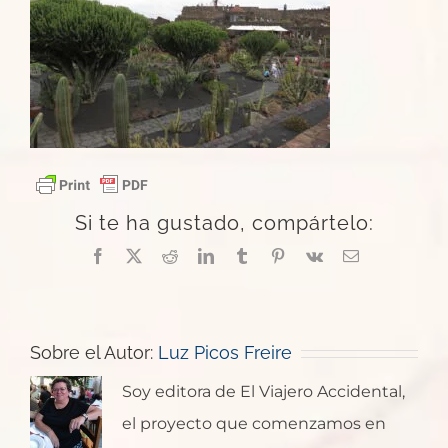
Si te ha gustado, compártelo:
Facebook
X
Reddit
LinkedIn
Tumblr
Pinterest
Vk
Correo
electrónico
Sobre el Autor:
Luz Picos Freire
Soy editora de El Viajero Accidental,
el proyecto que comenzamos en