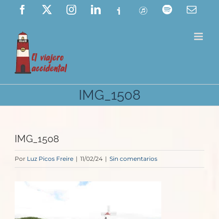
Saltar
Facebook
X
Instagram
LinkedIn
Ivoox
ITunes
Spotify
Corre
elect
al
contenido
IMG_1508
IMG_1508
Por
Luz Picos Freire
|
11/02/24
|
Sin comentarios