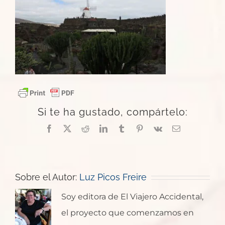
Si te ha gustado, compártelo:
Facebook
X
Reddit
LinkedIn
Tumblr
Pinterest
Vk
Correo
electrónico
Sobre el Autor:
Luz Picos Freire
Soy editora de El Viajero Accidental,
el proyecto que comenzamos en