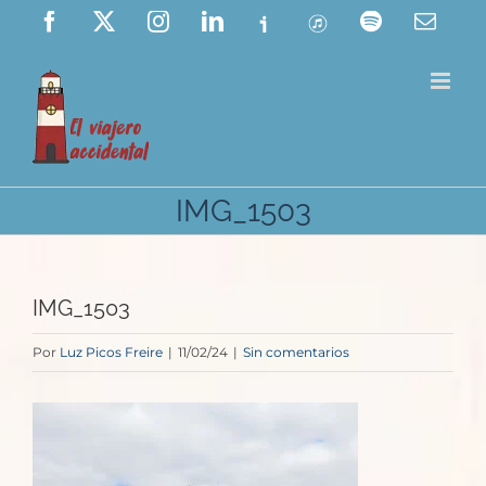
Saltar
Facebook
X
Instagram
LinkedIn
Ivoox
ITunes
Spotify
Corre
elect
al
contenido
IMG_1503
IMG_1503
Por
Luz Picos Freire
|
11/02/24
|
Sin comentarios