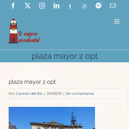
Saltar
Facebook
X
Instagram
LinkedIn
Ivoox
ITunes
Spotify
Corre
elect
al
contenido
plaza mayor 2 opt
plaza mayor 2 opt
Por
Carmen del Rio
|
30/06/20
|
Sin comentarios