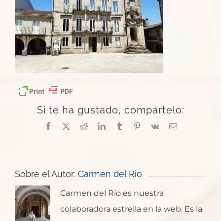
Si te ha gustado, compártelo:
Facebook
X
Reddit
LinkedIn
Tumblr
Pinterest
Vk
Correo
electrónico
Sobre el Autor:
Carmen del Rio
Carmen del Río es nuestra
colaboradora estrella en la web. Es la