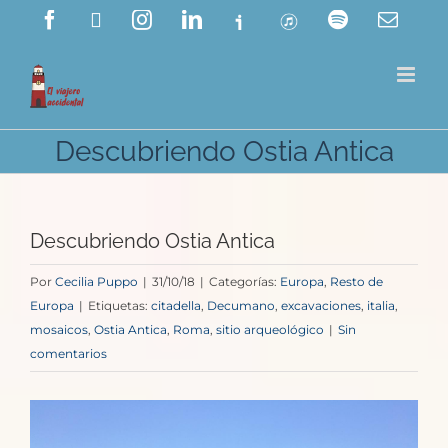
Saltar
Facebook
X
Instagram
LinkedIn
Ivoox
ITunes
Spotify
Corre
electr
al
contenido
Descubriendo Ostia Antica
Descubriendo Ostia Antica
Por
Cecilia Puppo
|
31/10/18
|
Categorías:
Europa
,
Resto de
Europa
|
Etiquetas:
citadella
,
Decumano
,
excavaciones
,
italia
,
mosaicos
,
Ostia Antica
,
Roma
,
sitio arqueológico
|
Sin
comentarios
Ver
imagen