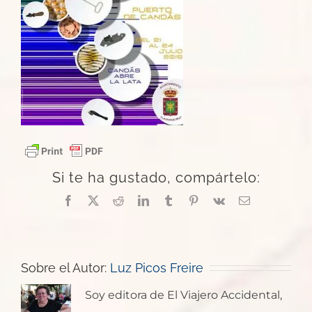
Si te ha gustado, compártelo:
Facebook
X
Reddit
LinkedIn
Tumblr
Pinterest
Vk
Correo
electrónico
Sobre el Autor:
Luz Picos Freire
Soy editora de El Viajero Accidental,