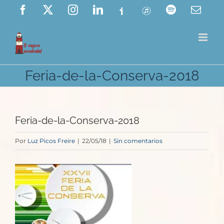
Saltar
Facebook
X
Instagram
LinkedIn
Ivoox
ITunes
Spotify
Corre
elect
al
contenido
Feria-de-la-Conserva-2018
Feria-de-la-Conserva-2018
Por
Luz Picos Freire
|
22/05/18
|
Sin comentarios