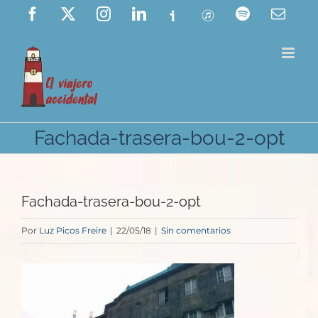
Saltar
Facebook
X
Instagram
LinkedIn
Ivoox
ITunes
Spotify
Corre
elect
al
contenido
Fachada-trasera-bou-2-opt
Fachada-trasera-bou-2-opt
Por
Luz Picos Freire
|
22/05/18
|
Sin comentarios