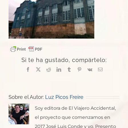
Si te ha gustado, compártelo:
Facebook
X
Reddit
LinkedIn
Tumblr
Pinterest
Vk
Correo
electrónico
Sobre el Autor:
Luz Picos Freire
Soy editora de El Viajero Accidental,
el proyecto que comenzamos en
2017 José Luis Conde y yo. Presento