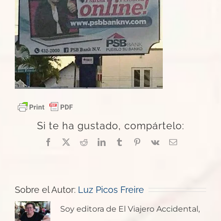
Si te ha gustado, compártelo:
Facebook
X
Reddit
LinkedIn
Tumblr
Pinterest
Vk
Correo
electrónico
Sobre el Autor:
Luz Picos Freire
Soy editora de El Viajero Accidental,