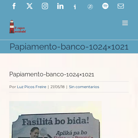
Saltar
Facebook
X
Instagram
LinkedIn
Ivoox
ITunes
Spotify
Corre
elect
al
contenido
Papiamento-banco-1024×1021
Papiamento-banco-1024×1021
Por
Luz Picos Freire
|
21/05/18
|
Sin comentarios