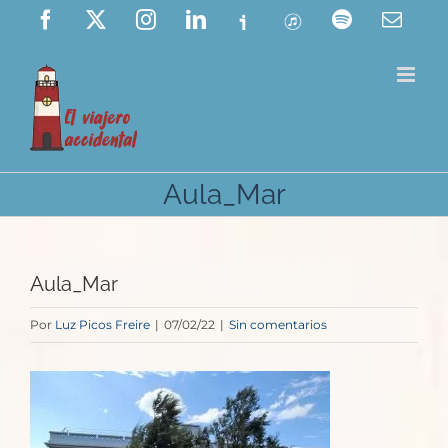
Saltar
Facebook
X
Instagram
LinkedIn
Ivoox
ITunes
Spotify
Corre
elect
al
contenido
Aula_Mar
Aula_Mar
Por
Luz Picos Freire
|
07/02/22
|
Sin comentarios