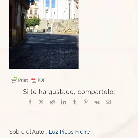
Si te ha gustado, compártelo:
Facebook
X
Reddit
LinkedIn
Tumblr
Pinterest
Vk
Correo
electrónico
Sobre el Autor:
Luz Picos Freire