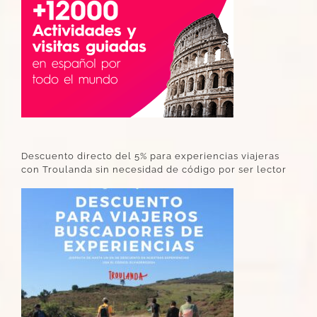
Descuento directo del 5% para experiencias viajeras
con Troulanda sin necesidad de código por ser lector