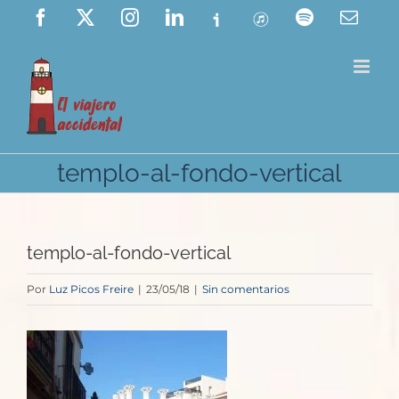
Saltar
Facebook
X
Instagram
LinkedIn
Ivoox
ITunes
Spotify
Corre
elect
al
contenido
templo-al-fondo-vertical
templo-al-fondo-vertical
Por
Luz Picos Freire
|
23/05/18
|
Sin comentarios