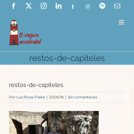
Saltar
Facebook
X
Instagram
LinkedIn
Ivoox
ITunes
Spotify
Corre
elect
al
contenido
restos-de-capiteles
restos-de-capiteles
Por
Luz Picos Freire
|
23/05/18
|
Sin comentarios