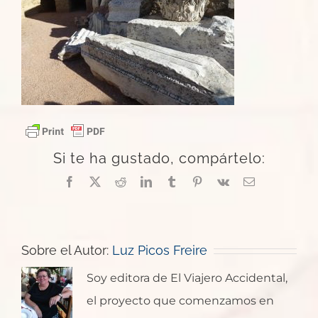
Si te ha gustado, compártelo:
Facebook
X
Reddit
LinkedIn
Tumblr
Pinterest
Vk
Correo
electrónico
Sobre el Autor:
Luz Picos Freire
Soy editora de El Viajero Accidental,
el proyecto que comenzamos en