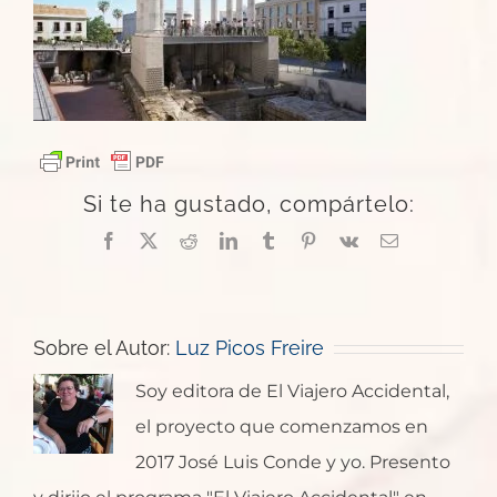
Si te ha gustado, compártelo:
Facebook
X
Reddit
LinkedIn
Tumblr
Pinterest
Vk
Correo
electrónico
Sobre el Autor:
Luz Picos Freire
Soy editora de El Viajero Accidental,
el proyecto que comenzamos en
2017 José Luis Conde y yo. Presento