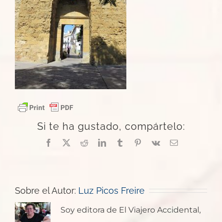
Si te ha gustado, compártelo:
Facebook
X
Reddit
LinkedIn
Tumblr
Pinterest
Vk
Correo
electrónico
Sobre el Autor:
Luz Picos Freire
Soy editora de El Viajero Accidental,