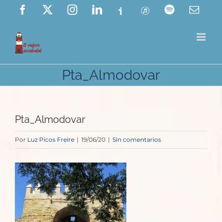
Saltar
Facebook
X
Instagram
LinkedIn
Ivoox
ITunes
Spotify
Corre
elect
al
contenido
Pta_Almodovar
Pta_Almodovar
Por
Luz Picos Freire
|
19/06/20
|
Sin comentarios