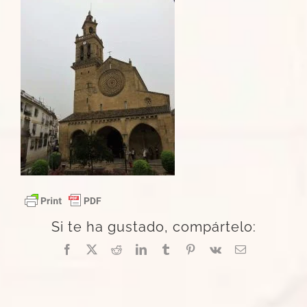
Si te ha gustado, compártelo:
Facebook
X
Reddit
LinkedIn
Tumblr
Pinterest
Vk
Correo
electrónico