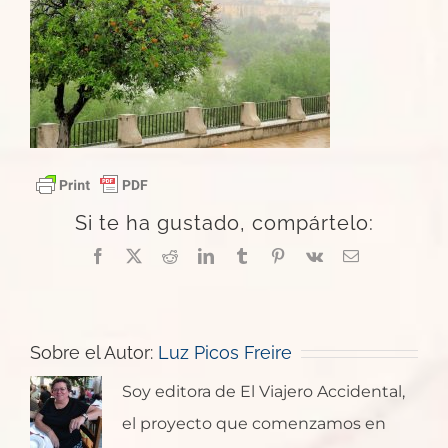
Si te ha gustado, compártelo:
Facebook
X
Reddit
LinkedIn
Tumblr
Pinterest
Vk
Correo
electrónico
Sobre el Autor:
Luz Picos Freire
Soy editora de El Viajero Accidental,
el proyecto que comenzamos en