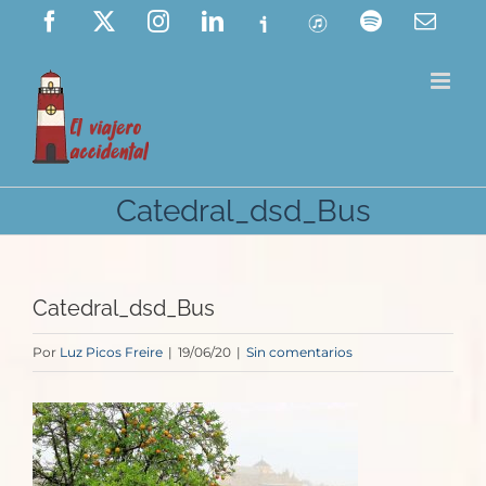
Saltar
Facebook
X
Instagram
LinkedIn
Ivoox
ITunes
Spotify
Corre
elect
al
contenido
Catedral_dsd_Bus
Catedral_dsd_Bus
Por
Luz Picos Freire
|
19/06/20
|
Sin comentarios