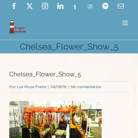
Saltar
Facebook
X
Instagram
LinkedIn
Ivoox
ITunes
Spotify
Corre
elect
al
contenido
Chelsea_Flower_Show_5
Chelsea_Flower_Show_5
Por
Luz Picos Freire
|
08/08/18
|
Sin comentarios